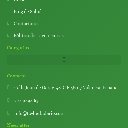
p
a
e
p
m
Blog de Salud
Contáctanos
Pólitica de Devoluciones
Categorías
Contacto
Calle Juan de Garay, 48, C.P:46017 Valencia, España.
722 30 94 63
info@tu-herbolario.com
Newsletter