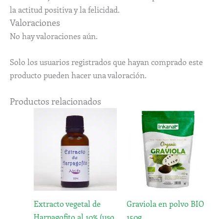
la actitud positiva y la felicidad.
Valoraciones
No hay valoraciones aún.
Solo los usuarios registrados que hayan comprado este
producto pueden hacer una valoración.
Productos relacionados
Rango
Este
de
producto
precios:
desde
tiene
5,35€
múltiples
hasta
variantes.
12,72€
Las
opciones
Extracto vegetal de
Graviola en polvo BIO
se
Harpagofito al 10% (uso
150g