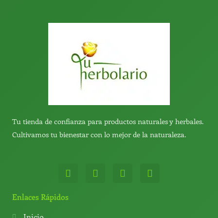
Tu tienda de confianza para productos naturales y herbales.
Cultivamos tu bienestar con lo mejor de la naturaleza.
W
T
Y
T
h
e
o
i
a
l
u
k
t
e
t
t
Enlaces Rápidos
s
g
u
o
a
r
b
k
Inicio