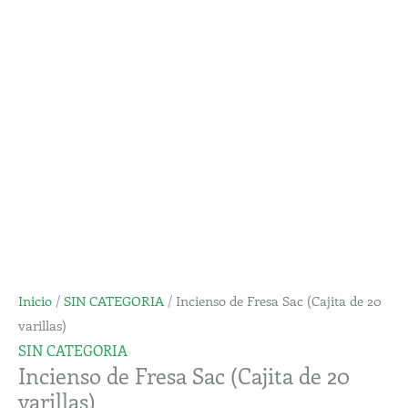
Sac
(Cajita
de
20
varillas)
cantidad
Inicio
/
SIN CATEGORIA
/ Incienso de Fresa Sac (Cajita de 20
varillas)
SIN CATEGORIA
Incienso de Fresa Sac (Cajita de 20
varillas)