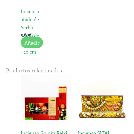
Incienso
atado de
Yerba
5,60
€
Santa de
Añadir
California
– 10 cm
Productos relacionados
Incienso Goloka Reiki.
Incienso SITAL.