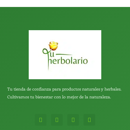
:
Tu tienda de confianza para productos naturales y herbales.
Cultivamos tu bienestar con lo mejor de la naturaleza.
W
T
Y
T
h
e
o
i
a
l
u
k