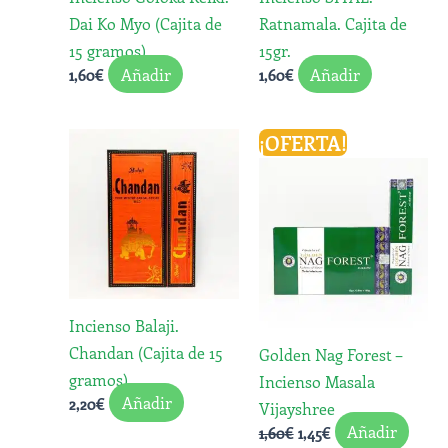
Dai Ko Myo (Cajita de
Ratnamala. Cajita de
15 gramos)
15gr.
Añadir
Añadir
1,60
€
1,60
€
El
El
¡OFERTA!
precio
precio
original
actual
era:
es:
1,60€.
1,45€.
Incienso Balaji.
Chandan (Cajita de 15
Golden Nag Forest –
gramos)
Incienso Masala
Añadir
2,20
€
Vijayshree
Añadir
1,60
€
1,45
€