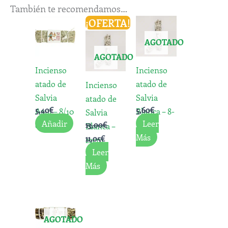
También te recomendamos…
El
El
¡OFERTA!
precio
precio
original
actual
AGOTADO
era:
es:
AGOTADO
13,00€.
11,05€.
Incienso
Incienso
atado de
atado de
Incienso
Salvia
Salvia
atado de
5,40
€
5,60
€
Azul – 8/10
Blanca – 8-
Salvia
Añadir
Leer
cm
13,00
€
10cm.
Blanca –
Más
11,05
€
22cm.
Leer
Más
AGOTADO