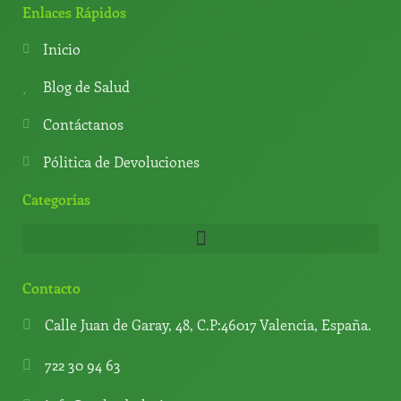
t
e
t
t
Enlaces Rápidos
s
g
u
o
a
r
b
k
Inicio
p
a
e
p
m
Blog de Salud
Contáctanos
Pólitica de Devoluciones
Categorías
Contacto
Calle Juan de Garay, 48, C.P:46017 Valencia, España.
722 30 94 63