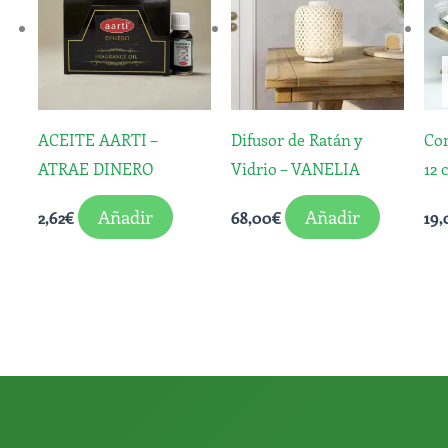
ACEITE AARTI –
Difusor de Ratán y
Co
ATRAE DINERO
Vidrio – VANELIA
12
Añadir
Añadir
2,62
€
68,00
€
19,