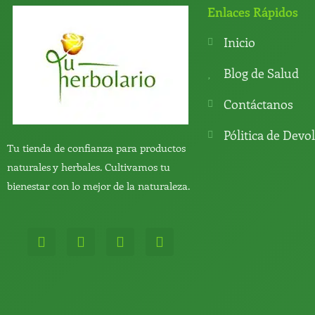
Enlaces Rápidos
Inicio
Blog de Salud
Contáctanos
Pólitica de Devo
Tu tienda de confianza para productos
naturales y herbales. Cultivamos tu
bienestar con lo mejor de la naturaleza.
W
T
Y
T
h
e
o
i
a
l
u
k
t
e
t
t
s
g
u
o
a
r
b
k