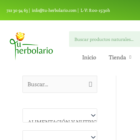
Ir
722 30 94 63 |
info@tu-herbolario.com |
L-V: 8:00-15:30h
al
contenido
Buscar
Inicio
Tienda
B
u
s
c
a