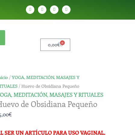
W
T
Y
T
h
e
o
i
a
l
u
k
t
e
t
t
s
g
u
o
a
r
b
k
p
a
e
p
m
0
Carrito
0,00
€
nicio
/
YOGA, MEDITACIÓN, MASAJES Y
ITUALES
/ Huevo de Obsidiana Pequeño
OGA, MEDITACIÓN, MASAJES Y RITUALES
Huevo de Obsidiana Pequeño
5,00
€
L SER UN ARTÍCULO PARA USO VAGINAL,