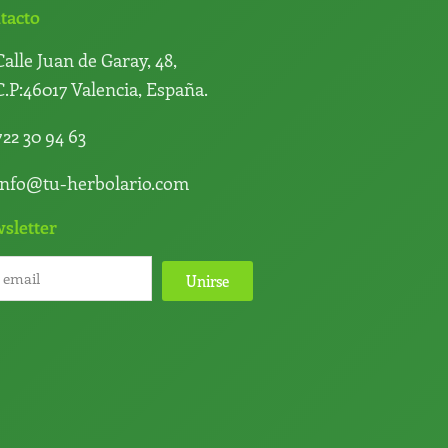
tacto
Calle Juan de Garay, 48,
C.P:46017 Valencia, España.
722 30 94 63
info@tu-herbolario.com
sletter
Unirse