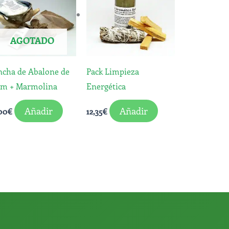
AGOTADO
ncha de Abalone de
Pack Limpieza
 cm + Marmolina
Energética
Añadir
Añadir
00
€
12,35
€