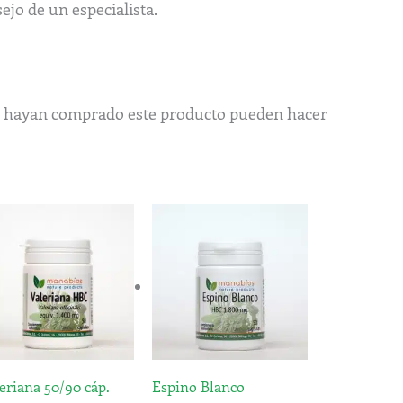
ejo de un especialista.
ue hayan comprado este producto pueden hacer
Rango
Este
de
producto
precios:
tiene
desde
5,85€
múltiples
hasta
variantes.
11,20€
Las
opciones
eriana 50/90 cáp.
Espino Blanco
se