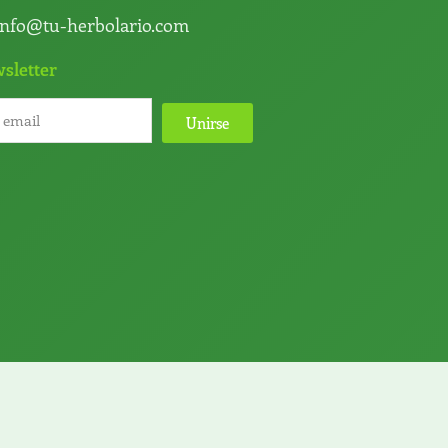
info@tu-herbolario.com
sletter
Unirse