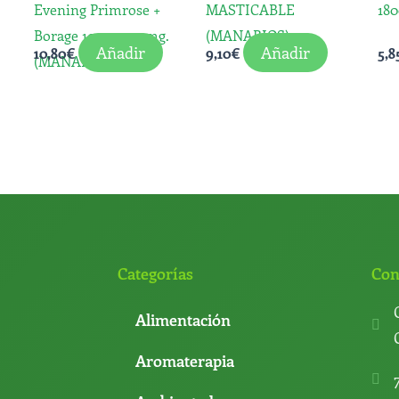
Evening Primrose +
MASTICABLE
18
Borage 100 p. 500mg.
(MANABIOS)
Añadir
Añadir
10,80
€
9,10
€
5,8
(MANABIOS)
Categorías
Con
Alimentación
Aromaterapia