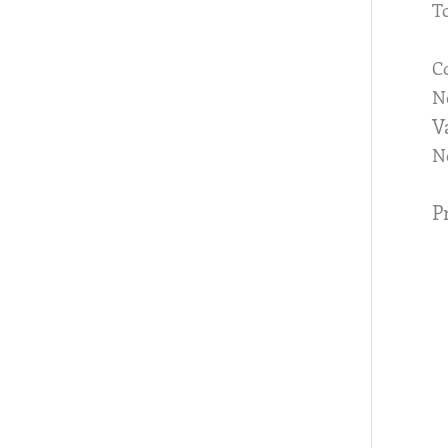
To
C
No
V
N
P