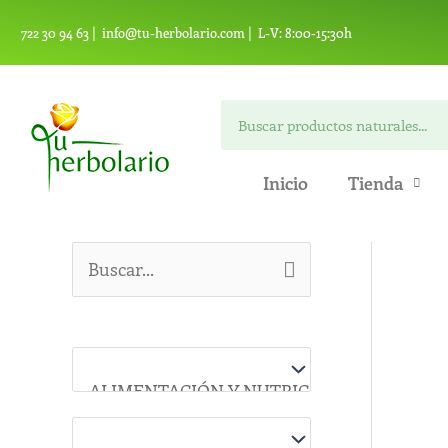
Ir
722 30 94 63 |
info@tu-herbolario.com |
L-V: 8:00-15:30h
al
contenido
Buscar
Inicio
Tienda
B
u
s
c
a