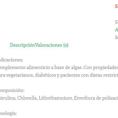
S
S
A
M
Descripción
Valoraciones (0)
dicaciones:
omplemento alimenticio a base de algas. Con propiedades
ra vegetarianos, diabéticos y pacientes con dietas restrict
omposición:
irulina, Chlorella, Lithothamnium. Envoltura de polisacá
sologia: