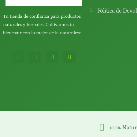
Pólitica de Devo
Tu tienda de confianza para productos
naturales y herbales. Cultivamos tu
bienestar con lo mejor de la naturaleza.
W
T
Y
T
h
e
o
i
a
l
u
k
t
e
t
t
s
g
u
o
a
r
b
k
p
a
e
p
m
100% Natur