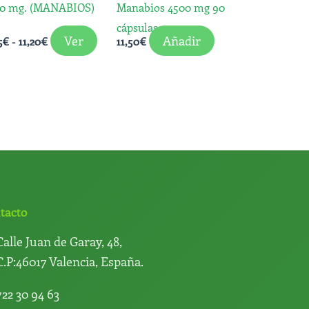
00 mg. (MANABIOS)
Manabios 4500 mg 90
pueden
cápsulas
elegir
Ver
Añadir
5
€
-
11,20
€
11,50
€
en
la
página
de
producto
tacto
Calle Juan de Garay, 48,
C.P:46017 Valencia, España.
722 30 94 63