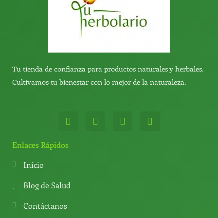
Tu tienda de confianza para productos naturales y herbales.
Cultivamos tu bienestar con lo mejor de la naturaleza.
W
T
Y
T
h
e
o
i
a
l
u
k
t
e
t
t
Enlaces Rápidos
s
g
u
o
a
r
b
k
Inicio
p
a
e
p
m
Blog de Salud
Contáctanos