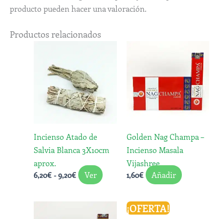
producto pueden hacer una valoración.
Productos relacionados
Rango
Este
de
producto
precios:
desde
tiene
6,20€
múltiples
hasta
variantes.
9,20€
Las
opciones
Incienso Atado de
Golden Nag Champa –
se
Salvia Blanca 3X10cm
Incienso Masala
pueden
aprox.
Vijashree
elegir
Ver
Añadir
6,20
€
-
9,20
€
1,60
€
en
la
página
El
El
¡OFERTA!
precio
precio
de