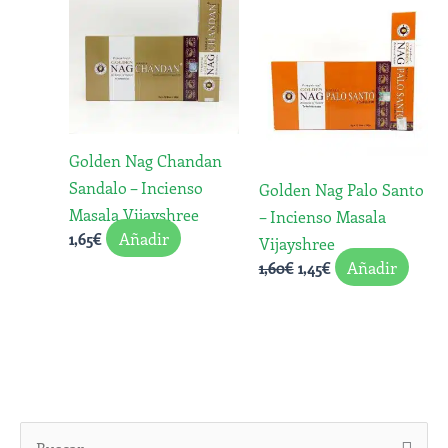
original
actual
producto
era:
es:
1,60€.
1,45€.
Golden Nag Chandan
Sandalo – Incienso
Golden Nag Palo Santo
Masala Vijayshree
– Incienso Masala
Añadir
1,65
€
Vijayshree
Añadir
1,60
€
1,45
€