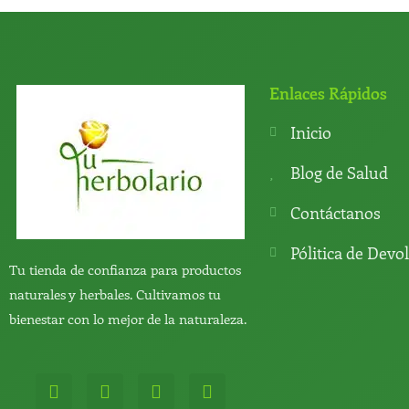
Enlaces Rápidos
Inicio
Blog de Salud
Contáctanos
Pólitica de Devo
Tu tienda de confianza para productos
naturales y herbales. Cultivamos tu
bienestar con lo mejor de la naturaleza.
W
T
Y
T
h
e
o
i