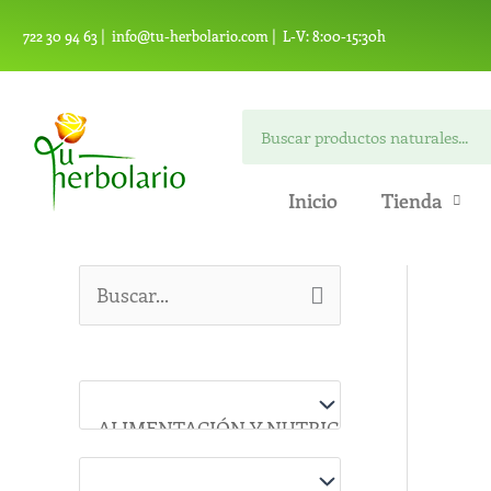
Ir
722 30 94 63 |
info@tu-herbolario.com |
L-V: 8:00-15:30h
al
contenido
Buscar
Inicio
Tienda
B
u
s
c
a