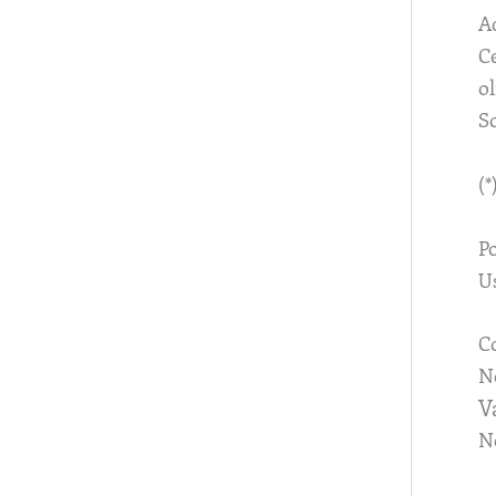
A
C
o
So
(*
Po
Us
C
No
V
N