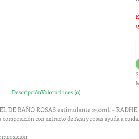
E
c
1
S
M
Descripción
Valoraciones (0)
EL DE BAÑO ROSAS estimulante 250ml. – RADH
 composición con extracto de Açai y rosas ayuda a cuidar
omposición: