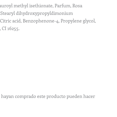
auroyl methyl isethionate, Parfum, Rosa
t*, Stearyl dihydroxypropyldimonium
Citric acid, Benzophenone-4, Propylene glycol,
 CI 16255.
ue hayan comprado este producto pueden hacer