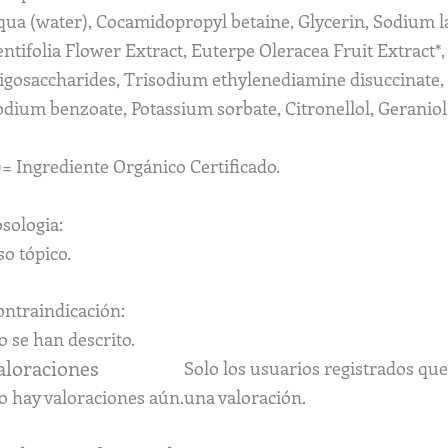
qua (water), Cocamidopropyl betaine, Glycerin, Sodium l
entifolia Flower Extract, Euterpe Oleracea Fruit Extrac
ligosaccharides, Trisodium ethylenediamine disuccinate, 
dium benzoate, Potassium sorbate, Citronellol, Geraniol,
)= Ingrediente Orgánico Certificado.
sologia:
o tópico.
ontraindicación:
 se han descrito.
aloraciones
Solo los usuarios registrados q
o hay valoraciones aún.
una valoración.