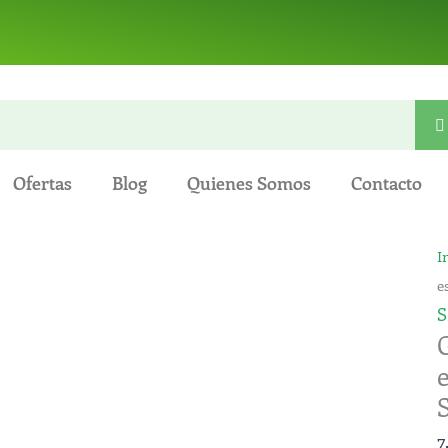
Ofertas
Blog
Quienes Somos
Contacto
G
I
e
S
R
e
2
-
7