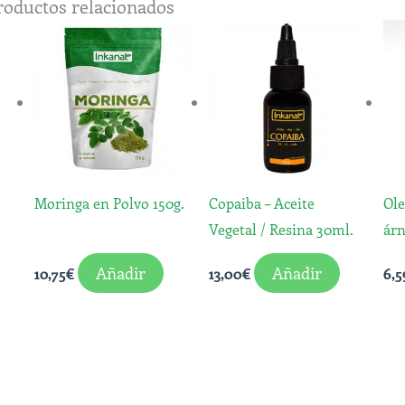
roductos relacionados
Moringa en Polvo 150g.
Copaiba – Aceite
Ol
Vegetal / Resina 30ml.
árn
Añadir
Añadir
10,75
€
13,00
€
6,5