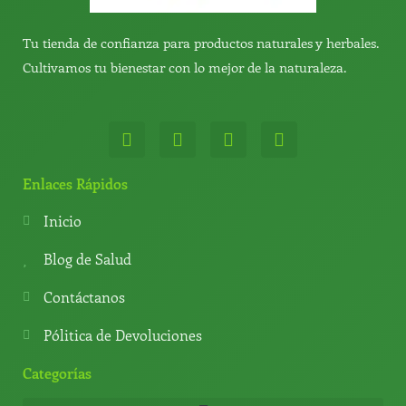
Tu tienda de confianza para productos naturales y herbales.
Cultivamos tu bienestar con lo mejor de la naturaleza.
W
T
Y
T
h
e
o
i
a
l
u
k
t
e
t
t
Enlaces Rápidos
s
g
u
o
a
r
b
k
Inicio
p
a
e
p
m
Blog de Salud
Contáctanos
Pólitica de Devoluciones
Categorías