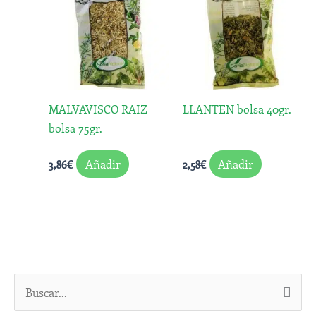
MALVAVISCO RAIZ
LLANTEN bolsa 40gr.
bolsa 75gr.
Añadir
Añadir
3,86
€
2,58
€
B