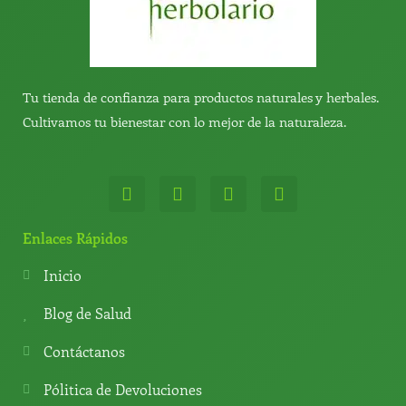
Tu tienda de confianza para productos naturales y herbales.
Cultivamos tu bienestar con lo mejor de la naturaleza.
W
T
Y
T
h
e
o
i
a
l
u
k
t
e
t
t
Enlaces Rápidos
s
g
u
o
a
r
b
k
Inicio
p
a
e
p
m
Blog de Salud
Contáctanos
Pólitica de Devoluciones