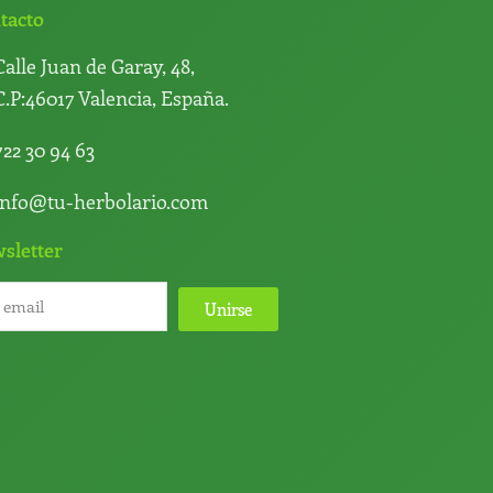
tacto
Calle Juan de Garay, 48,
C.P:46017 Valencia, España.
722 30 94 63
info@tu-herbolario.com
sletter
Unirse