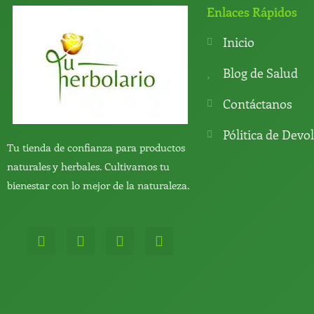
Enlaces Rápidos
Inicio
Blog de Salud
Contáctanos
Pólitica de Devo
Tu tienda de confianza para productos
naturales y herbales. Cultivamos tu
bienestar con lo mejor de la naturaleza.
W
T
Y
T
h
e
o
i
a
l
u
k
t
e
t
t
s
g
u
o
a
r
b
k