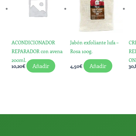
ACONDICIONADOR
Jabón exfoliante lufa –
CR
REPARADOR con avena
Rosa 100g.
RE
200ml.
ON
Añadir
Añadir
10,20
€
4,50
€
30,