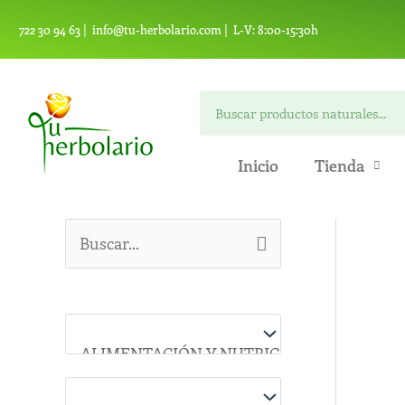
Ir
722 30 94 63 |
info@tu-herbolario.com |
L-V: 8:00-15:30h
al
contenido
Buscar
Inicio
Tienda
B
u
s
c
a