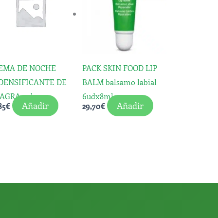
EMA DE NOCHE
PACK SKIN FOOD LIP
DENSIFICANTE DE
BALM balsamo labial
AGRA 30lm.
6udx8ml.
Añadir
Añadir
85
€
29,70
€