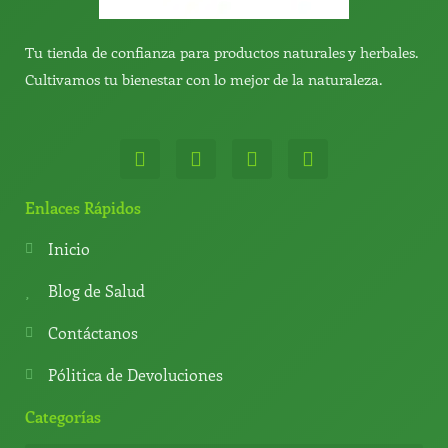
Tu tienda de confianza para productos naturales y herbales.
Cultivamos tu bienestar con lo mejor de la naturaleza.
W
T
Y
T
h
e
o
i
a
l
u
k
t
e
t
t
Enlaces Rápidos
s
g
u
o
a
r
b
k
Inicio
p
a
e
p
m
Blog de Salud
Contáctanos
Pólitica de Devoluciones
Categorías