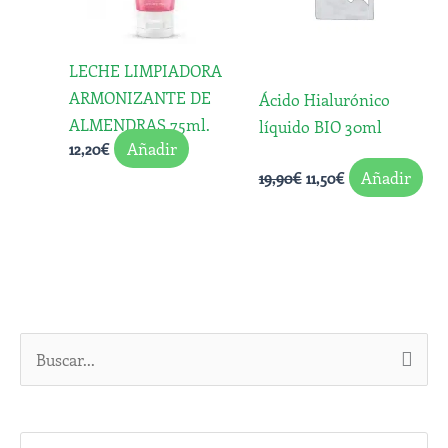
LECHE LIMPIADORA
ARMONIZANTE DE
Ácido Hialurónico
ALMENDRAS 75ml.
líquido BIO 30ml
Añadir
12,20
€
Añadir
19,90
€
11,50
€
B
u
s