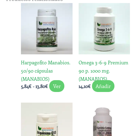
Rango
Este
de
producto
precios:
desde
tiene
5,84€
múltiples
hasta
variantes.
13,80€
Las
opciones
Harpagofito Manabios.
Omega 3-6-9 Premium
se
50/90 cápsulas
90 p. 1000 mg.
pueden
(MANABIOS)
(MANABIOS)
elegir
Ver
Añadir
5,84
€
-
13,80
€
14,10
€
en
la
página
de
producto