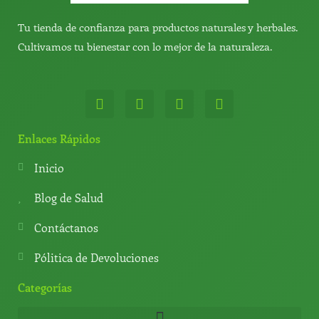
Tu tienda de confianza para productos naturales y herbales.
Cultivamos tu bienestar con lo mejor de la naturaleza.
W
T
Y
T
h
e
o
i
a
l
u
k
t
e
t
t
Enlaces Rápidos
s
g
u
o
a
r
b
k
Inicio
p
a
e
p
m
Blog de Salud
Contáctanos
Pólitica de Devoluciones
Categorías