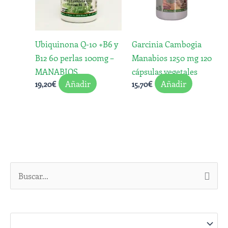
Ubiquinona Q-10 +B6 y
Garcinia Cambogia
B12 60 perlas 100mg –
Manabios 1250 mg 120
MANABIOS
cápsulas vegetales
Añadir
Añadir
19,20
€
15,70
€
B
u
s
c