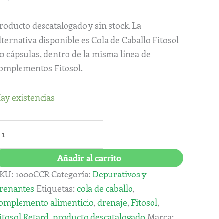
antidad
roducto descatalogado y sin stock. La
lternativa disponible es Cola de Caballo Fitosol
0 cápsulas, dentro de la misma línea de
omplementos Fitosol.
ay existencias
Añadir al carrito
KU:
1000CCR
Categoría:
Depurativos y
renantes
Etiquetas:
cola de caballo
,
omplemento alimenticio
,
drenaje
,
Fitosol
,
itosol Retard
,
producto descatalogado
Marca: