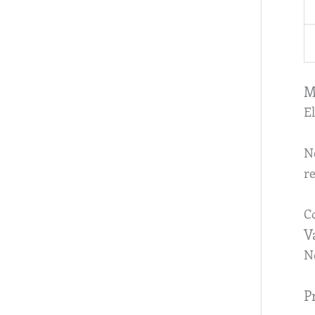
M
E
N
re
C
V
N
P