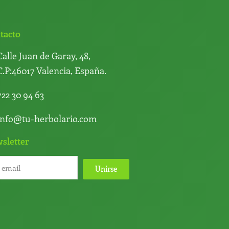
tacto
Calle Juan de Garay, 48,
C.P:46017 Valencia, España.
722 30 94 63
info@tu-herbolario.com
sletter
Unirse