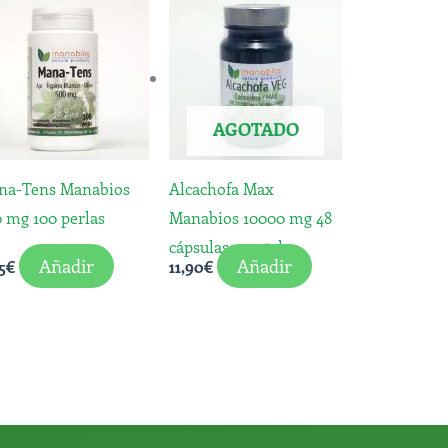
AGOTADO
na-Tens Manabios
Alcachofa Max
 mg 100 perlas
Manabios 10000 mg 48
cápsulas vegetales
Añadir
Añadir
5
€
11,90
€