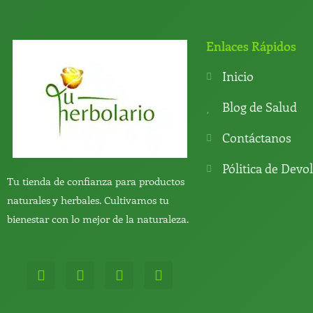
Enlaces Rápidos
Inicio
Blog de Salud
Contáctanos
Pólitica de Devo
Tu tienda de confianza para productos
naturales y herbales. Cultivamos tu
bienestar con lo mejor de la naturaleza.
W
T
Y
T
h
e
o
i
a
l
u
k
t
e
t
t