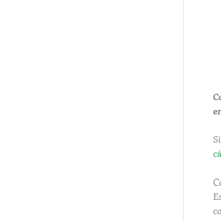
C
e
Si
c
C
E
c