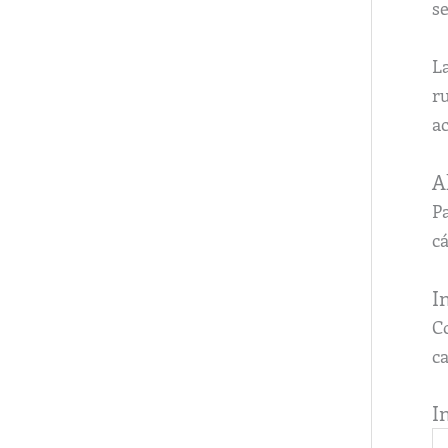
se
L
ru
ac
A
P
cá
I
Co
c
I