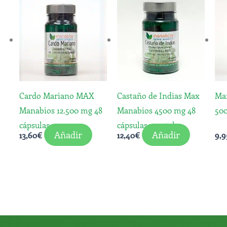
Cardo Mariano MAX
Castaño de Indias Max
Ma
Manabios 12.500 mg 48
Manabios 4500 mg 48
500
cápsulas
cápsulas vegetales
Añadir
Añadir
13,60
€
12,40
€
9,9