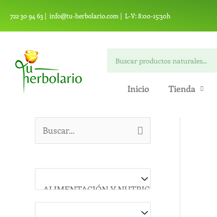
Ir
722 30 94 63 |
info@tu-herbolario.com |
L-V: 8:00-15:30h
al
contenido
Buscar
Inicio
Tienda
B
u
s
c
a