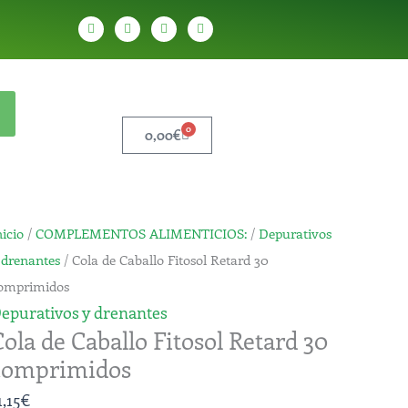
W
T
Y
T
h
e
o
i
a
l
u
k
t
e
t
t
s
g
u
o
a
r
b
k
p
a
e
p
m
0
Carrito
0,00
€
ola
nicio
/
COMPLEMENTOS ALIMENTICIOS:
/
Depurativos
e
 drenantes
/ Cola de Caballo Fitosol Retard 30
aballo
omprimidos
itosol
epurativos y drenantes
Cola de Caballo Fitosol Retard 30
etard
comprimidos
0
omprimidos
1,15
€