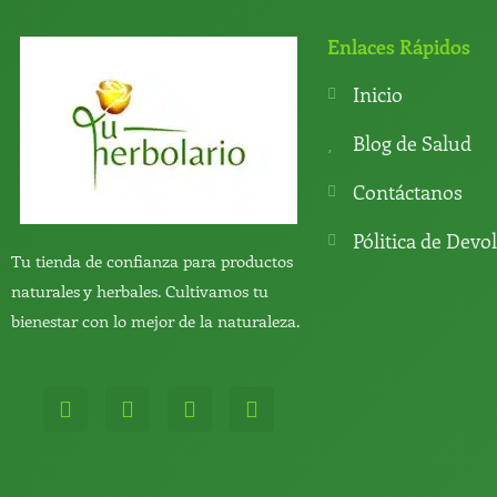
Enlaces Rápidos
Inicio
Blog de Salud
Contáctanos
Pólitica de Devo
Tu tienda de confianza para productos
naturales y herbales. Cultivamos tu
bienestar con lo mejor de la naturaleza.
W
T
Y
T
h
e
o
i
a
l
u
k
t
e
t
t
s
g
u
o