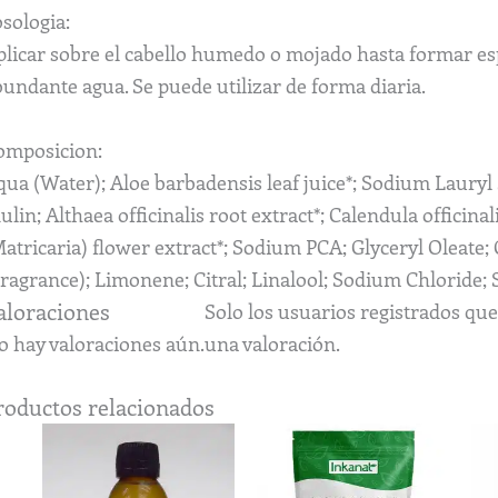
sologia:
plicar sobre el cabello humedo o mojado hasta formar e
undante agua. Se puede utilizar de forma diaria.
omposicion:
ua (Water); Aloe barbadensis leaf juice*; Sodium Lauryl 
ulin; Althaea officinalis root extract*; Calendula officin
atricaria) flower extract*; Sodium PCA; Glyceryl Oleate;
Fragrance); Limonene; Citral; Linalool; Sodium Chloride
aloraciones
Solo los usuarios registrados q
o hay valoraciones aún.
una valoración.
roductos relacionados
Rango
Este
de
producto
precios: