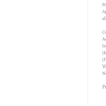
Po
A
ab
C
Aq
In
(M
(
V
N
P