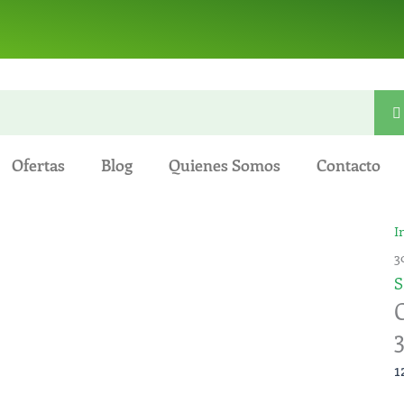
Ofertas
Blog
Quienes Somos
Contacto
I
c
3
d
S
3
E
c
1