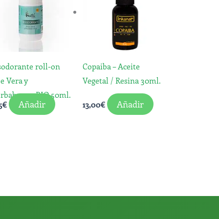
odorante roll-on
Copaiba – Aceite
e Vera y
Vegetal / Resina 30ml.
erbabuena BIO 50ml.
Añadir
Añadir
5
€
13,00
€