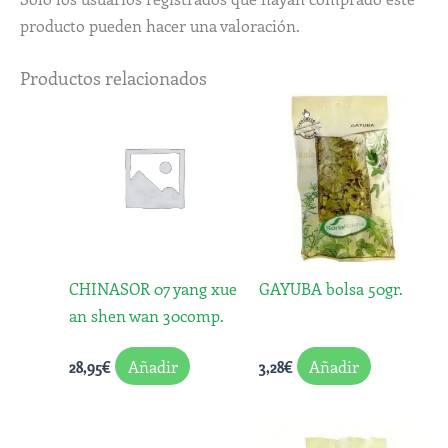
producto pueden hacer una valoración.
Productos relacionados
CHINASOR 07 yang xue
GAYUBA bolsa 50gr.
an shen wan 30comp.
Añadir
Añadir
28,95
€
3,28
€