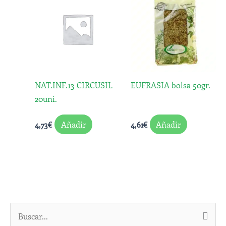
NAT.INF.13 CIRCUSIL
EUFRASIA bolsa 50gr.
20uni.
Añadir
Añadir
4,73
€
4,61
€
B