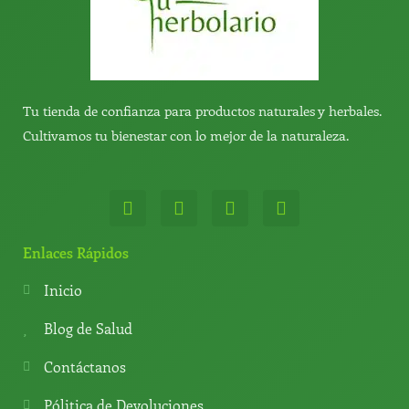
Tu tienda de confianza para productos naturales y herbales.
Cultivamos tu bienestar con lo mejor de la naturaleza.
W
T
Y
T
h
e
o
i
a
l
u
k
t
e
t
t
Enlaces Rápidos
s
g
u
o
a
r
b
k
Inicio
p
a
e
p
m
Blog de Salud
Contáctanos
Pólitica de Devoluciones