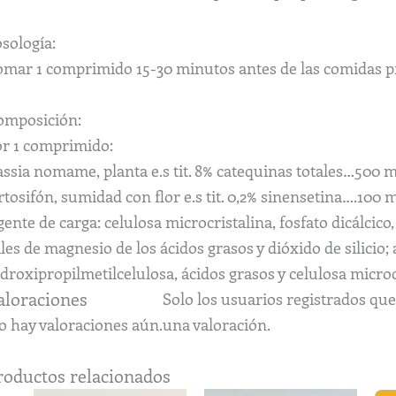
sología:
omar 1 comprimido 15-30 minutos antes de las comidas pr
omposición:
or 1 comprimido:
assia nomame, planta e.s tit. 8% catequinas totales…500 
tosifón, sumidad con flor e.s tit. 0,2% sinensetina….100 
ente de carga: celulosa microcristalina, fosfato dicálcic
les de magnesio de los ácidos grasos y dióxido de silicio;
droxipropilmetilcelulosa, ácidos grasos y celulosa microc
aloraciones
Solo los usuarios registrados q
o hay valoraciones aún.
una valoración.
roductos relacionados