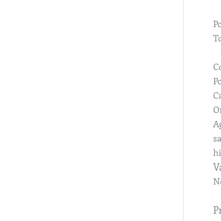
Po
T
C
P
C
Or
Ag
sa
hi
V
N
P