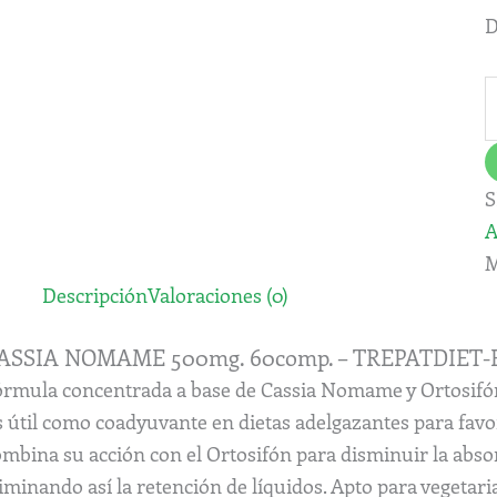
c
D
S
A
M
Descripción
Valoraciones (0)
ASSIA NOMAME 500mg. 60comp. – TREPATDIET-
órmula concentrada a base de Cassia Nomame y Ortosifón p
s útil como coadyuvante en dietas adelgazantes para fav
mbina su acción con el Ortosifón para disminuir la absor
iminando así la retención de líquidos. Apto para vegetari