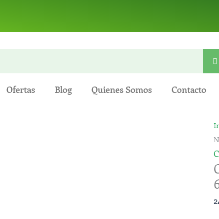
Ofertas
Blog
Quienes Somos
Contacto
C
I
N
5
C
6
-
T
2
E