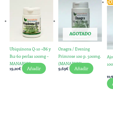
¡O
AGOTADO
Ubiquinona Q-10 +B6 y
Onagra / Evening
B12 60 perlas 100mg –
Primrose 100 p. 500mg.
Ajo
MANABIOS
(MANABIOS)
10
Añadir
Añadir
19,20
€
9,69
€
11,