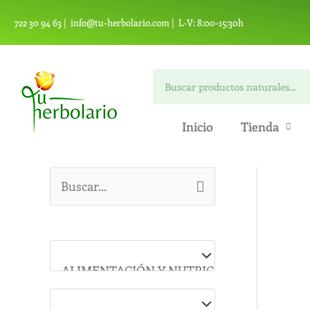
Ir
722 30 94 63 |
info@tu-herbolario.com |
L-V: 8:00-15:30h
al
contenido
Buscar
Inicio
Tienda
B
u
s
c
a