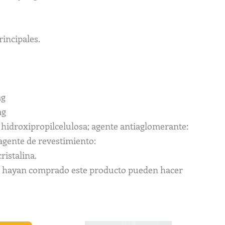
incipales.
mg
mg
o, hidroxipropilcelulosa; agente antiaglomerante:
 agente de revestimiento:
ristalina.
ue hayan comprado este producto pueden hacer