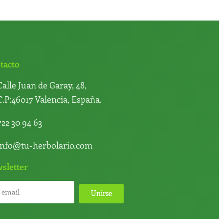
tacto
Calle Juan de Garay, 48,
C.P:46017 Valencia, España.
722 30 94 63
info@tu-herbolario.com
sletter
Unirse