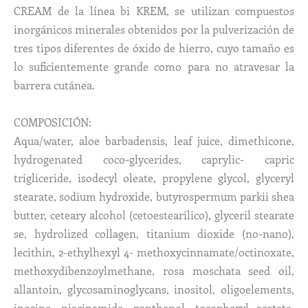
CREAM de la línea bi KREM, se utilizan compuestos
inorgánicos minerales obtenidos por la pulverización de
tres tipos diferentes de óxido de hierro, cuyo tamaño es
lo suficientemente grande como para no atravesar la
barrera cutánea.
COMPOSICIÓN:
Aqua/water, aloe barbadensis, leaf juice, dimethicone,
hydrogenated coco-glycerides, caprylic- capric
trigliceride, isodecyl oleate, propylene glycol, glyceryl
stearate, sodium hydroxide, butyrospermum parkii shea
butter, ceteary alcohol (cetoestearílico), glyceril stearate
se, hydrolized collagen, titanium dioxide (no-nano),
lecithin, 2-ethylhexyl 4- methoxycinnamate/octinoxate,
methoxydibenzoylmethane, rosa moschata seed oil,
allantoin, glycosaminoglycans, inositol, oligoelements,
inosine, niacinamide, panthenol, tocopheryl acetate,