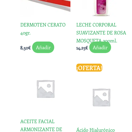
DERMOTEN CERATO
LECHE CORPORAL
40gr.
SUAVIZANTE DE ROSA
MOSQUETA 200ml.
Añadir
Añadir
8,50
€
14,25
€
El
El
¡OFERTA!
precio
precio
original
actual
era:
es:
19,90€.
11,50€.
ACEITE FACIAL
ARMONIZANTE DE
Ácido Hialurónico