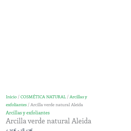
Aleida
desde
cantidad
4,25€
hasta
18,42€
Inicio
/
COSMÉTICA NATURAL
/
Arcillas y
exfoliantes
/ Arcilla verde natural Aleida
Arcillas y exfoliantes
Arcilla verde natural Aleida
4,25
€
-
18,42
€