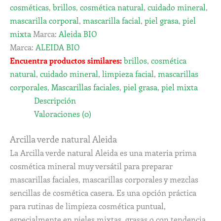
cosméticas
,
brillos
,
cosmética natural
,
cuidado mineral
,
mascarilla corporal
,
mascarilla facial
,
piel grasa
,
piel
mixta
Marca:
Aleida BIO
Marca:
ALEIDA BIO
Encuentra productos similares:
brillos
,
cosmética
natural
,
cuidado mineral
,
limpieza facial
,
mascarillas
corporales
,
Mascarillas faciales
,
piel grasa
,
piel mixta
Descripción
Valoraciones (0)
Arcilla verde natural Aleida
La Arcilla verde natural Aleida es una materia prima
cosmética mineral muy versátil para preparar
mascarillas faciales, mascarillas corporales y mezclas
sencillas de cosmética casera. Es una opción práctica
para rutinas de limpieza cosmética puntual,
especialmente en pieles mixtas, grasas o con tendencia