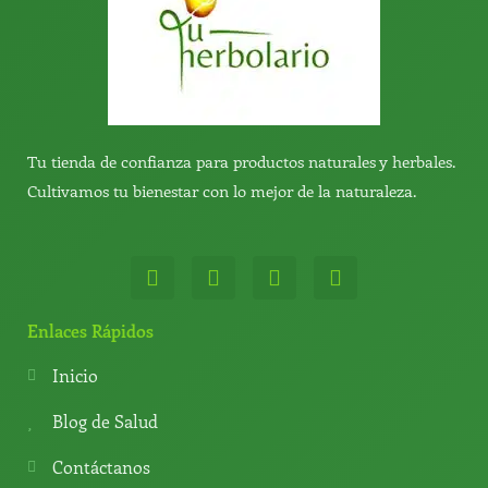
Tu tienda de confianza para productos naturales y herbales.
Cultivamos tu bienestar con lo mejor de la naturaleza.
W
T
Y
T
h
e
o
i
a
l
u
k
t
e
t
t
Enlaces Rápidos
s
g
u
o
a
r
b
k
Inicio
p
a
e
p
m
Blog de Salud
Contáctanos