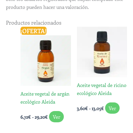
producto pueden hacer una valoración.
Productos relacionados
Rango
Rango
¡OFERTA!
Este
Este
de
de
producto
produ
precios:
precios:
desde
tiene
desde
tiene
6,72€
3,60€
múltiples
múlti
hasta
hasta
variantes.
varian
29,20€
13,05€
Las
Las
opciones
opcio
Aceite vegetal de ricino
se
se
ecológico Aleida
Aceite vegetal de argán
pueden
puede
ecológico Aleida
elegir
elegir
Ver
3,60
€
-
13,05
€
en
en
Ver
6,72
€
-
29,20
€
la
la
página
págin