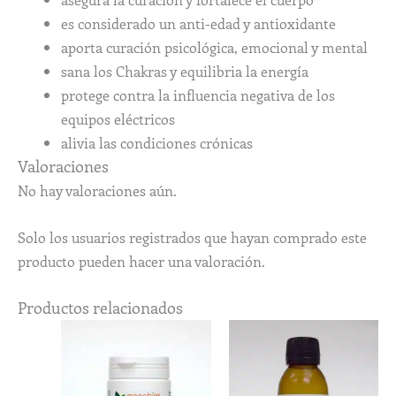
es considerado un anti-edad y antioxidante
aporta curación psicológica, emocional y mental
sana los Chakras y equilibria la energía
protege contra la influencia negativa de los
equipos eléctricos
alivia las condiciones crónicas
Valoraciones
No hay valoraciones aún.
Solo los usuarios registrados que hayan comprado este
producto pueden hacer una valoración.
Productos relacionados
Rango
Rango
Este
Este
de
de
producto
produ
precios:
precios:
desde
tiene
desde
tiene
6,20€
5,40€