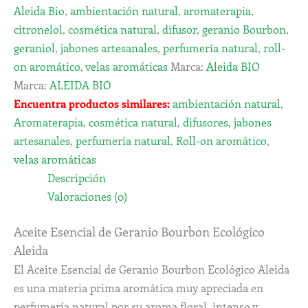
Aleida Bio
,
ambientación natural
,
aromaterapia
,
citronelol
,
cosmética natural
,
difusor
,
geranio Bourbon
,
geraniol
,
jabones artesanales
,
perfumería natural
,
roll-
on aromático
,
velas aromáticas
Marca:
Aleida BIO
Marca:
ALEIDA BIO
Encuentra productos similares:
ambientación natural
,
Aromaterapia
,
cosmética natural
,
difusores
,
jabones
artesanales
,
perfumería natural
,
Roll-on aromático
,
velas aromáticas
Descripción
Valoraciones (0)
Aceite Esencial de Geranio Bourbon Ecológico
Aleida
El Aceite Esencial de Geranio Bourbon Ecológico Aleida
es una materia prima aromática muy apreciada en
perfumería natural por su aroma floral, intenso y