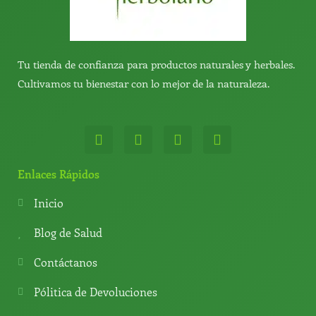
Tu tienda de confianza para productos naturales y herbales.
Cultivamos tu bienestar con lo mejor de la naturaleza.
W
T
Y
T
h
e
o
i
a
l
u
k
t
e
t
t
Enlaces Rápidos
s
g
u
o
a
r
b
k
Inicio
p
a
e
p
m
Blog de Salud
Contáctanos
Pólitica de Devoluciones