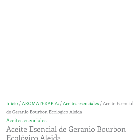
Geranio
desde
Bourbon
12,24€
Ecológico
hasta
Aleida
67,55€
cantidad
Inicio
/
AROMATERAPIA:
/
Aceites esenciales
/ Aceite Esencial
de Geranio Bourbon Ecológico Aleida
Aceites esenciales
Aceite Esencial de Geranio Bourbon
Ecológico Aleida