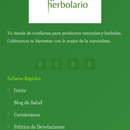
Tu tienda de confianza para productos naturales y herbales.
Cultivamos tu bienestar con lo mejor de la naturaleza.
W
T
Y
T
h
e
o
i
a
l
u
k
t
e
t
t
Enlaces Rápidos
s
g
u
o
a
r
b
k
Inicio
p
a
e
p
m
Blog de Salud
Contáctanos
Pólitica de Devoluciones