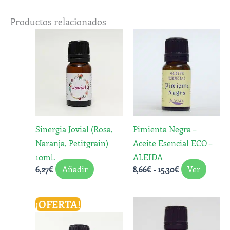
Productos relacionados
Rango
Este
de
produ
precios:
desde
tiene
8,66€
múltip
hasta
varian
15,30€
Las
opcio
Sinergia Jovial (Rosa,
Pimienta Negra –
se
Naranja, Petitgrain)
Aceite Esencial ECO –
puede
10ml.
ALEIDA
elegir
Añadir
Ver
6,27
€
8,66
€
-
15,30
€
en
la
págin
Rango
Rango
¡OFERTA!
Este
Este
de
de
de
producto
produ
precios:
precios:
produ