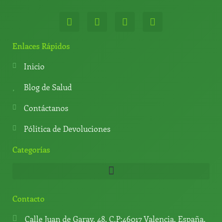
W
T
Y
T
h
e
o
i
a
l
u
k
t
e
t
t
Enlaces Rápidos
s
g
u
o
a
r
b
k
Inicio
p
a
e
p
m
Blog de Salud
Contáctanos
Pólitica de Devoluciones
Categorías
Contacto
Calle Juan de Garay, 48, C.P:46017 Valencia, España.